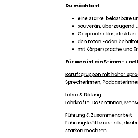
Du möchtest
eine starke, belastbare 
souverän, überzeugend u
Gespräche klar, strukturi
den roten Faden behalten
mit Körpersprache und E
Für wen ist ein Stimm- un
Berufsgruppen mit hoher Spr
SprecherInnen, PodcasterInnen
Lehre & Bildung
Lehrkräfte, DozentInnen, Mens
Führung & Zusammenarbeit
Führungskräfte und alle, die 
stärken möchten