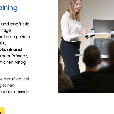
ining
und langfristig
chtige
. Lerne gezielte
it,
etorik und
 mehr Präsenz,
flichen Alltag
 beruflich viel
gischen,
prechintensiven
en