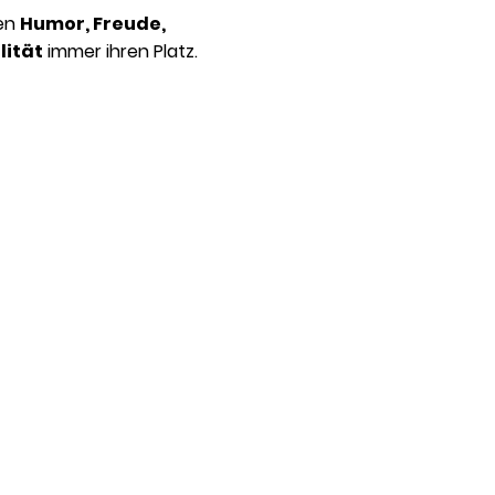
den
Humor, Freude,
lität
immer ihren Platz.
in Stimm- und
 dich oder dein Unternehmen
kt mit mir auf.
ein Team oder dein Chor
zeitnah bei dir mit einem