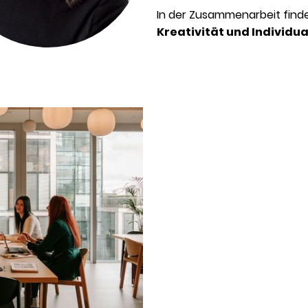
In der Zusammenarbeit fin
Kreativität und Individua
Anfrage
Wenn du wissen willst, ob e
Kommunikationstraining für
passend ist, nimm gern Konta
Schilder mir kurz, was du, d
braucht und ich melde mich 
passenden Angebot zurück.