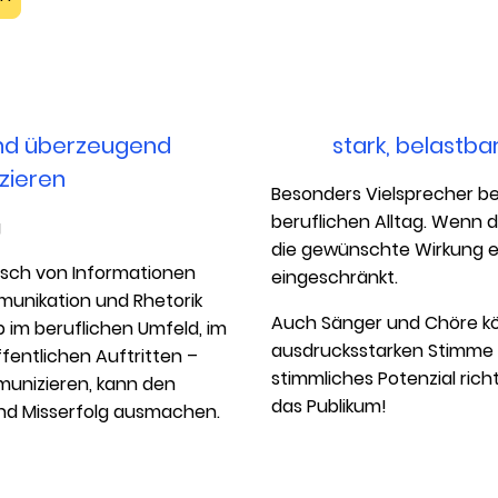
 und überzeugend
stark, belastba
zieren
Besonders Vielsprecher be
beruflichen Alltag. Wenn 
g
die gewünschte Wirkung erzi
ausch von Informationen
eingeschränkt.
mmunikation und Rhetorik
Auch Sänger und Chöre kö
 im beruflichen Umfeld, im
ausdrucksstarken Stimme p
fentlichen Auftritten –
stimmliches Potenzial richt
mmunizieren, kann den
das Publikum!
und Misserfolg ausmachen.